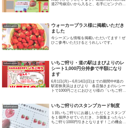
道27号線沿いから入ると、右手にピンクのト
イレがあり、そのまままっすぐ砂利の駐車場
へとお進みくださいませ🙇‍♂️
ウォーカープラス様に掲載いただき
Information
ました
今シーズンも情報を掲載いただいてます！ぜ
ひご参考いただけるとうれしいです。
いちご狩り・道の駅はまびよりのレ
Information
シート1,000円分持参で半額になり
ます
6月1日(月)～6月14日(日)までの期間中#道の
駅若狭美浜はまびより 各店舗さまのレシー
トで1000円ごとにおひとり様の「いちご狩
り」が半額になります！（例：3000円以上の
レシートの場合、3名様が半額）6月1日のレ
シートから有効です。少...
いちご狩りのスタンプカード制度
Information
１回いちご狩りにお越しいただくとスタンプ
を１個押させていただき、３個集まったらい
ちご狩り1000円引きとなります！この機会に
ぜひいちご狩りをお楽しみくださいませ