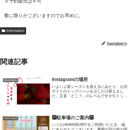
※予約販売は不可
数に限りがございますのでお早めに。
Information
hamaberry
関連記事
Instagramの場所
Information
いよいよ新シーズンを迎えるにあたり、公式
サイトのトップページを少しだけ変えまし
た。正直「どこ？」のレベルですが💦トップ
画面のInstagramのアイコンをポチっとして
いただくとInstagramが開きます。合わせ
て、HP上に掲載していました...
🅿駐車場のご案内🅿
Information
いつもHAMABERRYをご利用いただき、誠
にありがとうございます。農園の目の前の国